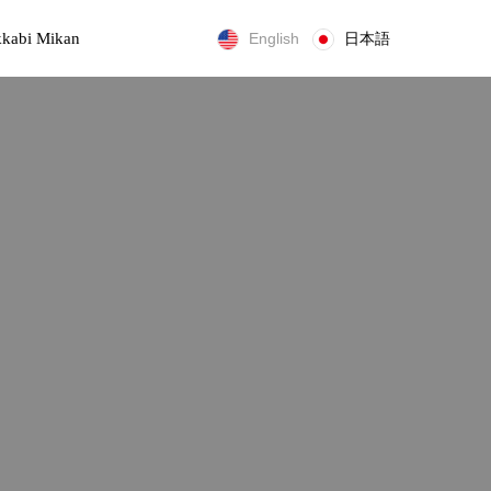
kabi Mikan
English
日本語