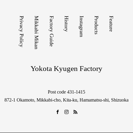
Privacy Policy
Mikkabi Mikan
Factory Guide
History
Instagram
Products
Feature
Yokota Kyugen Factory
Post code 431-1415
872-1 Okamoto, Mikkabi-cho, Kita-ku, Hamamatsu-shi, Shizuoka