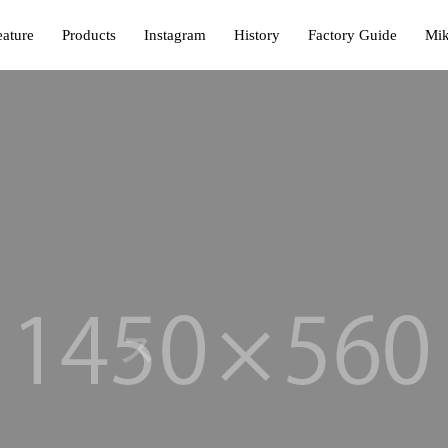
eature
Products
Instagram
History
Factory Guide
Mik
ス
ケ
ジ
ュ
ー
ル