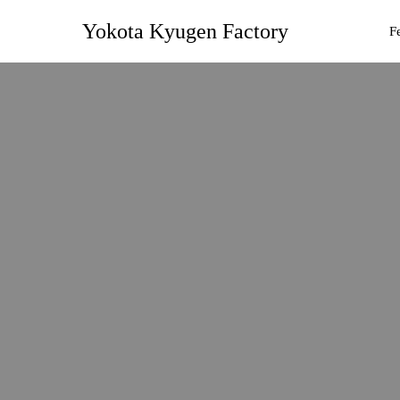
Yokota Kyugen Factory
F